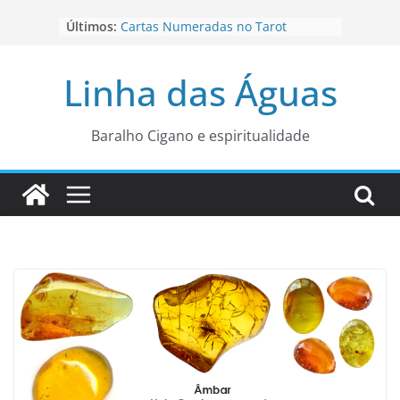
Pular
Últimos:
Cartas Numeradas no Tarot
para
Baralhos Tsara da Andara
o
Aviso do carteado do Zé Pilintra
Linha das Águas
para está fase
conteúdo
Os Naipes no Tarot
Cartas da Corte no Tarot
Baralho Cigano e espiritualidade