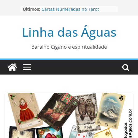
Pular
Últimos:
Cartas Numeradas no Tarot
para
Baralhos Tsara da Andara
o
Aviso do carteado do Zé Pilintra
Linha das Águas
para está fase
conteúdo
Os Naipes no Tarot
Cartas da Corte no Tarot
Baralho Cigano e espiritualidade