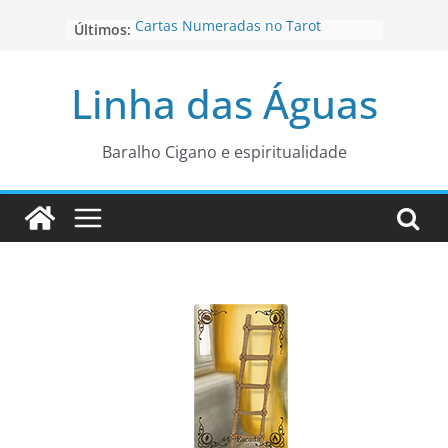
Pular
Cartas Numeradas no Tarot
Últimos:
para
Baralhos Tsara da Andara
o
Aviso do carteado do Zé Pilintra
Linha das Águas
para está fase
conteúdo
Os Naipes no Tarot
Cartas da Corte no Tarot
Baralho Cigano e espiritualidade