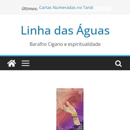
Pular
Cartas Numeradas no Tarot
Últimos:
para
Baralhos Tsara da Andara
o
Aviso do carteado do Zé Pilintra
Linha das Águas
para está fase
conteúdo
Os Naipes no Tarot
Cartas da Corte no Tarot
Baralho Cigano e espiritualidade