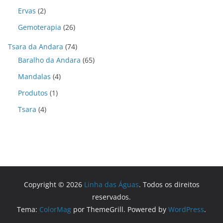
Ervas
(2)
Gemoterapia
(26)
Tsara da Andara
(74)
Baralho da Andara
(65)
Mandalas
(4)
Produtos
(1)
Tsara
(4)
Copyright © 2026
Linha das Águas
. Todos os direitos
reservados.
Tema:
ColorMag
por ThemeGrill. Powered by
WordPress
.