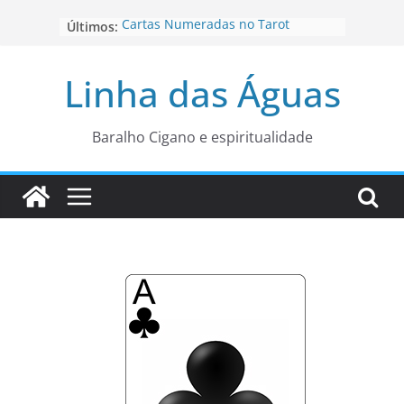
Pular
Cartas Numeradas no Tarot
Últimos:
para
Baralhos Tsara da Andara
o
Aviso do carteado do Zé Pilintra
Linha das Águas
para está fase
conteúdo
Os Naipes no Tarot
Cartas da Corte no Tarot
Baralho Cigano e espiritualidade