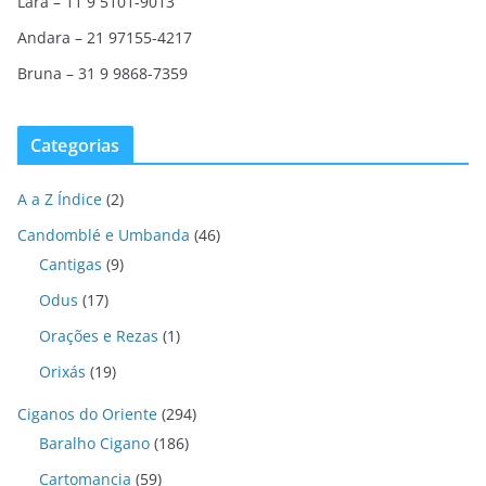
Lara – 11 9 5101-9013
Andara – 21 97155-4217
Bruna – 31 9 9868-7359
Categorias
A a Z Índice
(2)
Candomblé e Umbanda
(46)
Cantigas
(9)
Odus
(17)
Orações e Rezas
(1)
Orixás
(19)
Ciganos do Oriente
(294)
Baralho Cigano
(186)
Cartomancia
(59)