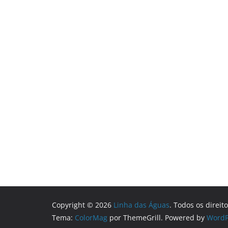
Copyright © 2026
Linha das Águas
. Todos os direit
Tema:
ColorMag
por ThemeGrill. Powered by
WordP