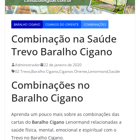
BARALHO CIGANO
CIGANOS DO ORIENTE
COMBINAÇÕES
Combinação na Saúde
Trevo Baralho Cigano
Administrador
22 de janeiro de 2020
02 Trevo
,
Baralho Cigano
,
Ciganos Oriente
,
Lenormand
,
Saúde
Combinações no
Baralho Cigano
Aprenda um pouco mais sobre as combinações das
cartas do
Baralho Cigano
Lenormand relacionadas a
saúde física, mental, emocional e espiritual com o
Trevo no Baralho Cigano.