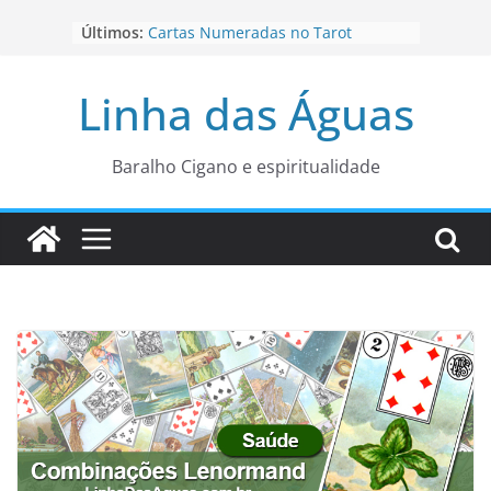
Pular
Últimos:
Cartas Numeradas no Tarot
para
Baralhos Tsara da Andara
o
Aviso do carteado do Zé Pilintra
Linha das Águas
para está fase
conteúdo
Os Naipes no Tarot
Cartas da Corte no Tarot
Baralho Cigano e espiritualidade