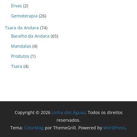
Ervas
(2)
Gemoterapia
(26)
Tsara da Andara
(74)
Baralho da Andara
(65)
Mandalas
(4)
Produtos
(1)
Tsara
(4)
Copyright © 2026
Linha das Águas
. Todos os direitos
reservados.
Tema:
ColorMag
por ThemeGrill. Powered by
WordPress
.