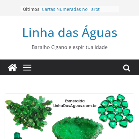
Pular
Últimos:
Cartas Numeradas no Tarot
para
Baralhos Tsara da Andara
o
Aviso do carteado do Zé Pilintra
Linha das Águas
para está fase
conteúdo
Os Naipes no Tarot
Cartas da Corte no Tarot
Baralho Cigano e espiritualidade