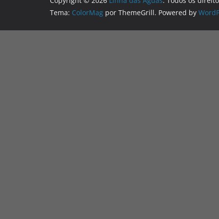
Copyright © 2026
Linha das Águas
. Todos os direit
Tema:
ColorMag
por ThemeGrill. Powered by
WordP