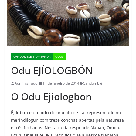
CANDOMBLÉ E UMBANDA
ODUS
Odu EJÍOLOGBÓN
Administrador
14 de janeiro de 2014
Candomblé
O Odu Ejiologbon
Êjilobon
é um
odu
do oráculo de ifá, representado no
merindilogun com treze conchas abertas pela natureza
e três fechadas. Nesta caída responde
Nanan, Omolu,
Egun, Obaluaye, Iku
. Significa que a pessoa trabalha