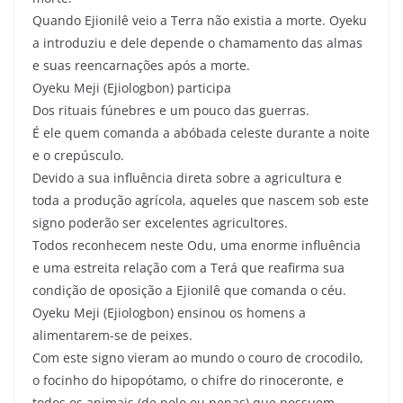
Quando Ejionilê veio a Terra não existia a morte. Oyeku
a introduziu e dele depende o chamamento das almas
e suas reencarnações após a morte.
Oyeku Meji (Ejiologbon) participa
Dos rituais fúnebres e um pouco das guerras.
É ele quem comanda a abóbada celeste durante a noite
e o crepúsculo.
Devido a sua influência direta sobre a agricultura e
toda a produção agrícola, aqueles que nascem sob este
signo poderão ser excelentes agricultores.
Todos reconhecem neste Odu, uma enorme influência
e uma estreita relação com a Terá que reafirma sua
condição de oposição a Ejionilê que comanda o céu.
Oyeku Meji (Ejiologbon) ensinou os homens a
alimentarem-se de peixes.
Com este signo vieram ao mundo o couro de crocodilo,
o focinho do hipopótamo, o chifre do rinoceronte, e
todos os animais (de pelo ou penas) que possuem