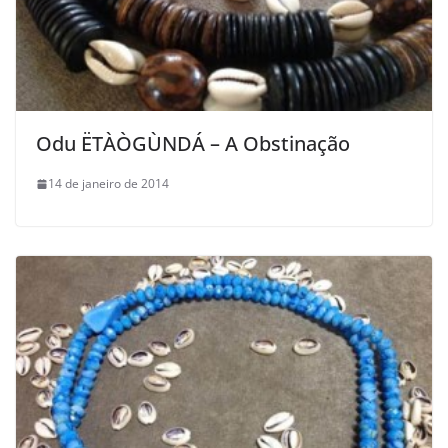
Odu ËTÀÒGÙNDÁ – A Obstinação
14 de janeiro de 2014