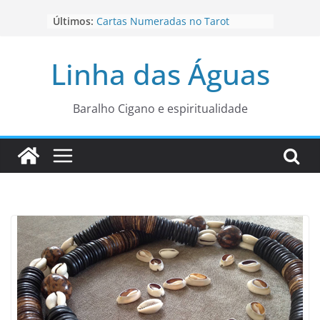
Pular
Últimos:
Cartas Numeradas no Tarot
para
Baralhos Tsara da Andara
o
Aviso do carteado do Zé Pilintra
Linha das Águas
para está fase
conteúdo
Os Naipes no Tarot
Cartas da Corte no Tarot
Baralho Cigano e espiritualidade