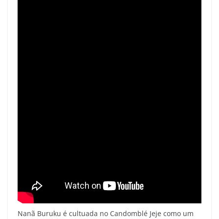
Nanã Buruku é cultuada no Candomblé Jeje como um