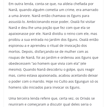
Em outra lenda, conta-se que, na aldeia chefiada por
Nanã, quando alguém cometia um crime, era amarrado
a uma árvore. Nanã então chamava os Eguns para
assustá-lo. Ambicionando esse poder, Oxalá foi visitar
Nanã e deu-lhe uma poção que fez com que ela se
apaixonasse por ele. Nanã dividiu o reino com ele, mas
proibiu a sua entrada no Jardim dos Eguns. Oxalá então
espionou-a e aprendeu o ritual de invocação dos
mortos. Depois, disfarçando-se de mulher com as
roupas de Nanã, foi ao jardim e ordenou aos Eguns que
obedecessem “ao homem que vivia com ela” (ele
mesmo). Quando Nanã descobriu o golpe, quis reagir
mas, como estava apaixonada, acabou aceitando deixar
o poder com o marido. Hoje no Culto aos Egungun só os
homens são iniciados para invocar os Eguns.
Uma terceira lenda refere que, certa vez, os Orixás se
reuniram e começaram a discutir qual deles seria o