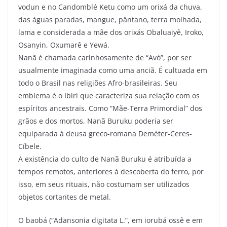
vodun e no Candomblé Ketu como um orixá da chuva,
das águas paradas, mangue, pântano, terra molhada,
lama e considerada a mãe dos orixás Obaluaiyê, Iroko,
Osanyin, Oxumarê e Yewá.
Nanã é chamada carinhosamente de “Avó”, por ser
usualmente imaginada como uma anciã. É cultuada em
todo o Brasil nas religiões Afro-brasileiras. Seu
emblema é o Ibiri que caracteriza sua relação com os
espíritos ancestrais. Como “Mãe-Terra Primordial” dos
grãos e dos mortos, Nanã Buruku poderia ser
equiparada à deusa greco-romana Deméter-Ceres-
Cíbele.
A existência do culto de Nanã Buruku é atribuída a
tempos remotos, anteriores à descoberta do ferro, por
isso, em seus rituais, não costumam ser utilizados
objetos cortantes de metal.
O baobá (“Adansonia digitata L.”, em iorubá ossê e em