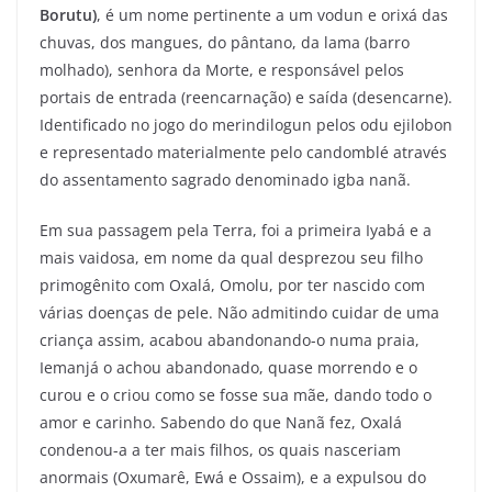
Borutu)
, é um nome pertinente a um vodun e orixá das
chuvas, dos mangues, do pântano, da lama (barro
molhado), senhora da Morte, e responsável pelos
portais de entrada (reencarnação) e saída (desencarne).
Identificado no jogo do merindilogun pelos odu ejilobon
e representado materialmente pelo candomblé através
do assentamento sagrado denominado igba nanã.
Em sua passagem pela Terra, foi a primeira Iyabá e a
mais vaidosa, em nome da qual desprezou seu filho
primogênito com Oxalá, Omolu, por ter nascido com
várias doenças de pele. Não admitindo cuidar de uma
criança assim, acabou abandonando-o numa praia,
Iemanjá o achou abandonado, quase morrendo e o
curou e o criou como se fosse sua mãe, dando todo o
amor e carinho. Sabendo do que Nanã fez, Oxalá
condenou-a a ter mais filhos, os quais nasceriam
anormais (Oxumarê, Ewá e Ossaim), e a expulsou do