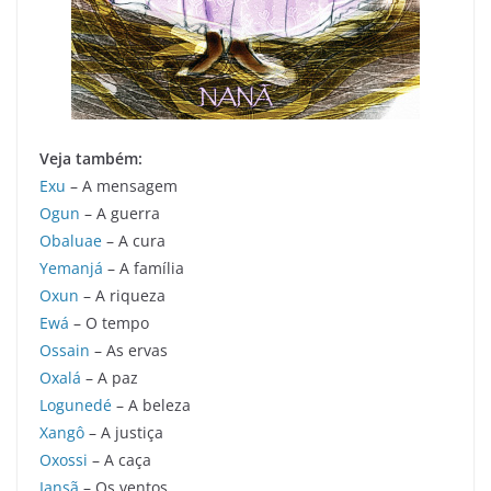
Veja também:
Exu
– A mensagem
Ogun
– A guerra
Obaluae
– A cura
Yemanjá
– A família
Oxun
– A riqueza
Ewá
– O tempo
Ossain
– As ervas
Oxalá
– A paz
Logunedé
– A beleza
Xangô
– A justiça
Oxossi
– A caça
Iansã
– Os ventos