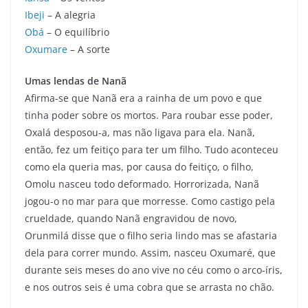
Ibeji
– A alegria
Obá
– O equilíbrio
Oxumare
– A sorte
Umas lendas de Nanã
Afirma-se que Nanã era a rainha de um povo e que
tinha poder sobre os mortos. Para roubar esse poder,
Oxalá desposou-a, mas não ligava para ela. Nanã,
então, fez um feitiço para ter um filho. Tudo aconteceu
como ela queria mas, por causa do feitiço, o filho,
Omolu nasceu todo deformado. Horrorizada, Nanã
jogou-o no mar para que morresse. Como castigo pela
crueldade, quando Nanã engravidou de novo,
Orunmilá disse que o filho seria lindo mas se afastaria
dela para correr mundo. Assim, nasceu Oxumaré, que
durante seis meses do ano vive no céu como o arco-íris,
e nos outros seis é uma cobra que se arrasta no chão.