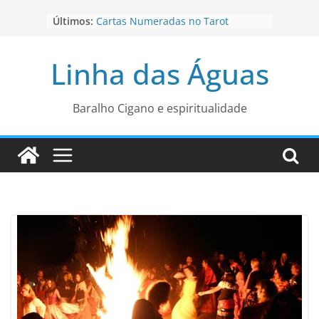
Pular
Últimos:
Cartas Numeradas no Tarot
para
Baralhos Tsara da Andara
o
Aviso do carteado do Zé Pilintra
Linha das Águas
para está fase
conteúdo
Os Naipes no Tarot
Cartas da Corte no Tarot
Baralho Cigano e espiritualidade