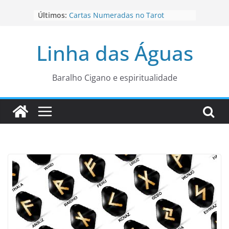
Pular
Últimos:
Cartas Numeradas no Tarot
para
Baralhos Tsara da Andara
o
Aviso do carteado do Zé Pilintra
Linha das Águas
para está fase
conteúdo
Os Naipes no Tarot
Cartas da Corte no Tarot
Baralho Cigano e espiritualidade