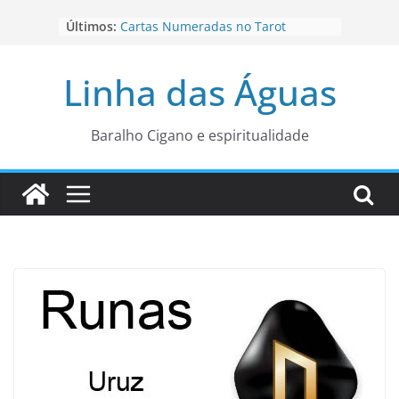
Pular
Últimos:
Cartas Numeradas no Tarot
para
Baralhos Tsara da Andara
o
Aviso do carteado do Zé Pilintra
Linha das Águas
para está fase
conteúdo
Os Naipes no Tarot
Cartas da Corte no Tarot
Baralho Cigano e espiritualidade