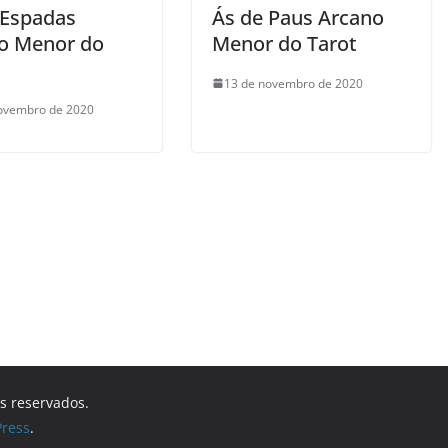
 Espadas
Ás de Paus Arcano
o Menor do
Menor do Tarot
13 de novembro de 2020
ovembro de 2020
os reservados.
ress
.