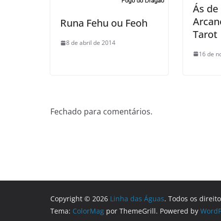
Ás de
Arcan
Runa Fehu ou Feoh
Tarot
8 de abril de 2014
16 de n
Fechado para comentários.
Copyright © 2026
Linha das Águas
. Todos os direit
Tema:
ColorMag
por ThemeGrill. Powered by
WordP