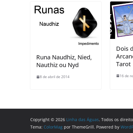
Dois 
Arcan
Runa Naudhiz, Nied,
Tarot
Nauthiz ou Nyd
16 de n
8 de abril de 2014
Copyright © 2026
Linha das Águas
. Todos os direit
Tema:
ColorMag
por ThemeGrill. Powered by
WordP