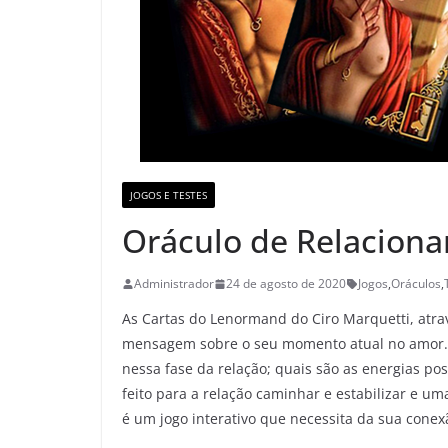
JOGOS E TESTES
Oráculo de Relacion
Administrador
24 de agosto de 2020
Jogos
,
Oráculos
,
As Cartas do Lenormand do Ciro Marquetti, atr
mensagem sobre o seu momento atual no amor. V
nessa fase da relação; quais são as energias pos
feito para a relação caminhar e estabilizar e u
é um jogo interativo que necessita da sua con