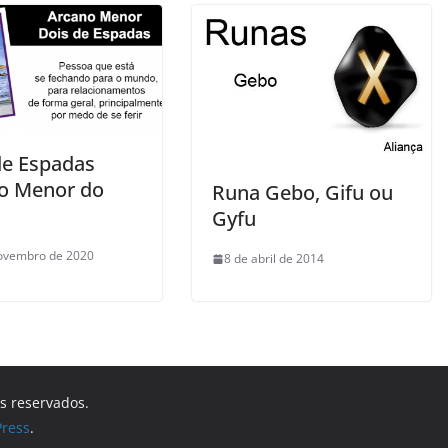
de Espadas
o Menor do
Runa Gebo, Gifu ou
Gyfu
ovembro de 2020
8 de abril de 2014
os reservados.
ress
.