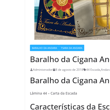
BARALHO DA ANDARA
TSARA DA ANDARA
Baralho da Cigana An
Administrador
8 de agosto de 2018
44 Escada
,
Andar
Baralho da Cigana A
Lâmina 44 – Carta da Escada
Características da Es