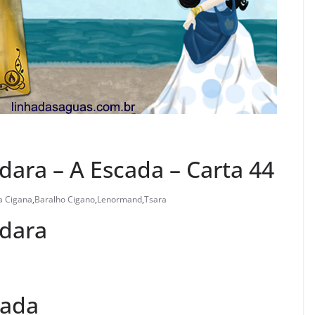
dara – A Escada – Carta 44
a Cigana
,
Baralho Cigano
,
Lenormand
,
Tsara
ndara
cada