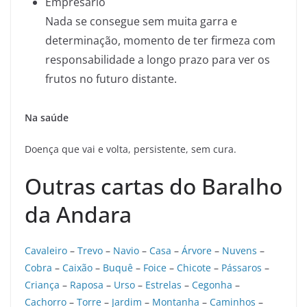
Empresário
Nada se consegue sem muita garra e
determinação, momento de ter firmeza com
responsabilidade a longo prazo para ver os
frutos no futuro distante.
Na saúde
Doença que vai e volta, persistente, sem cura.
Outras cartas do Baralho
da Andara
Cavaleiro
–
Trevo
–
Navio
–
Casa
–
Árvore
–
Nuvens
–
Cobra
–
Caixão
–
Buquê
–
Foice
–
Chicote
–
Pássaros
–
Criança
–
Raposa
–
Urso
–
Estrelas
–
Cegonha
–
Cachorro
–
Torre
–
Jardim
–
Montanha
–
Caminhos
–