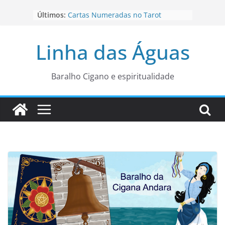
Pular
Últimos:
Cartas Numeradas no Tarot
para
Baralhos Tsara da Andara
o
Aviso do carteado do Zé Pilintra
Linha das Águas
para está fase
conteúdo
Os Naipes no Tarot
Cartas da Corte no Tarot
Baralho Cigano e espiritualidade