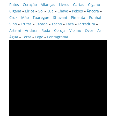
Ratos
–
Coração
–
Alianças
–
Livros
–
Cartas
–
Cigano
–
Cigana
–
Lírios
–
Sol
–
Lua
–
Chave
–
Peixes
–
Âncora
–
Cruz
–
Mão
–
Tuaregue
–
Shuvani
–
Pimenta
–
Punhal
–
Sino
–
Frutas
–
Escada
–
Tacho
–
Taça
–
Ferradura
–
Artemi
–
Andara
–
Roda
–
Coruja
–
Violino
–
Ovos
–
Ar
–
Água
–
Terra
–
Fogo
–
Pentagrama