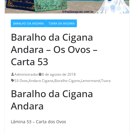
BARALHO DA ANDARA
TSARA DA ANDARA
Baralho da Cigana
Andara – Os Ovos –
Carta 53
Administrador
8 de agosto de 2018
53 Ovos
,
Andara Cigana
,
Baralho Cigano
,
Lenormand
,
Tsara
Baralho da Cigana
Andara
Lâmina 53 – Carta dos Ovos