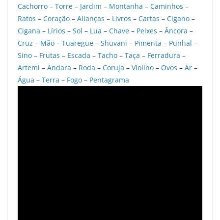
Cachorro
–
Torre
–
Jardim
–
Montanha
–
Caminhos
–
Ratos
–
Coração
–
Alianças
–
Livros
–
Cartas
–
Cigano
–
Cigana
–
Lírios
–
Sol
–
Lua
–
Chave
–
Peixes
–
Âncora
–
Cruz
–
Mão
–
Tuaregue
–
Shuvani
–
Pimenta
–
Punhal
–
Sino
–
Frutas
–
Escada
–
Tacho
–
Taça
–
Ferradura
–
Artemi
–
Andara
–
Roda
–
Coruja
–
Violino
–
Ovos
–
Ar
–
Água
–
Terra
–
Fogo
–
Pentagrama