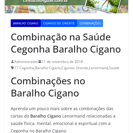
BARALHO CIGANO
CIGANOS DO ORIENTE
COMBINAÇÕES
Combinação na Saúde
Cegonha Baralho Cigano
Administrador
11 de novembro de 2018
17 Cegonha
,
Baralho Cigano
,
Ciganos Oriente
,
Lenormand
,
Saúde
Combinações no
Baralho Cigano
Aprenda um pouco mais sobre as combinações das
cartas do
Baralho Cigano
Lenormand relacionadas a
saúde física, mental, emocional e espiritual com a
Cegonha no Baralho Cigano.