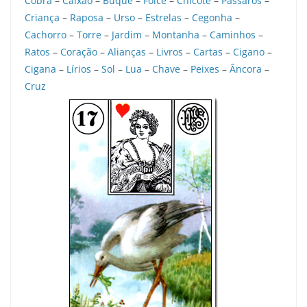
Cobra
–
Caixão
–
Buquê
–
Foice
–
Chicote
–
Pássaros
–
Criança
–
Raposa
–
Urso
–
Estrelas
–
Cegonha
–
Cachorro
–
Torre
–
Jardim
–
Montanha
–
Caminhos
–
Ratos
–
Coração
–
Alianças
–
Livros
–
Cartas
–
Cigano
–
Cigana
–
Lírios
–
Sol
–
Lua
–
Chave
–
Peixes
–
Âncora
–
Cruz