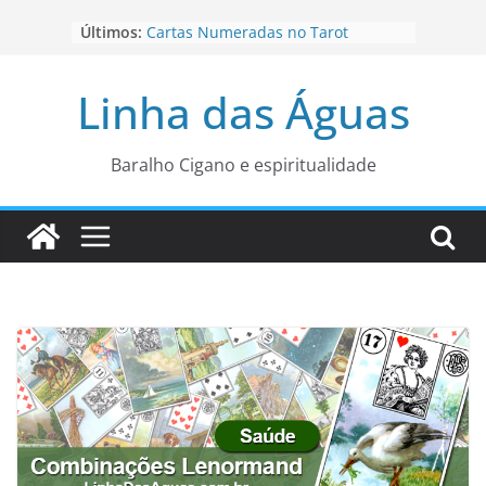
Pular
Últimos:
Cartas Numeradas no Tarot
para
Baralhos Tsara da Andara
o
Aviso do carteado do Zé Pilintra
Linha das Águas
para está fase
conteúdo
Os Naipes no Tarot
Cartas da Corte no Tarot
Baralho Cigano e espiritualidade