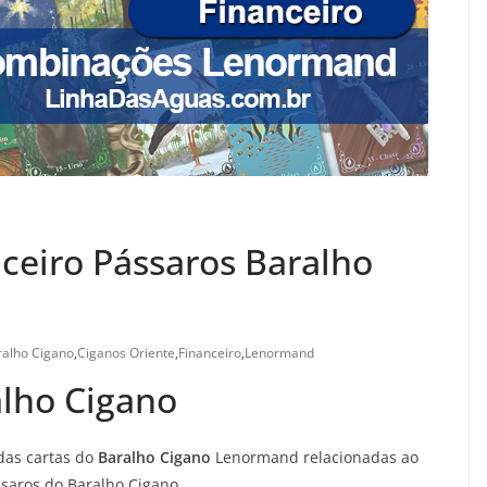
ceiro Pássaros Baralho
ralho Cigano
,
Ciganos Oriente
,
Financeiro
,
Lenormand
lho Cigano
das cartas do
Baralho Cigano
Lenormand relacionadas ao
ssaros do Baralho Cigano.