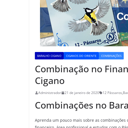
BARALHO CIGANO
CIGANOS DO ORIENTE
COMBINAÇÕES
Combinação no Finan
Cigano
Administrador
21 de janeiro de 2020
12 Pássaros
,
Ba
Combinações no Bara
Aprenda um pouco mais sobre as combinações 
financeiro, área profissional e estudos com o Pá