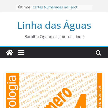
Pular
Últimos:
Cartas Numeradas no Tarot
para
Baralhos Tsara da Andara
o
Aviso do carteado do Zé Pilintra
Linha das Águas
para está fase
conteúdo
Os Naipes no Tarot
Cartas da Corte no Tarot
Baralho Cigano e espiritualidade