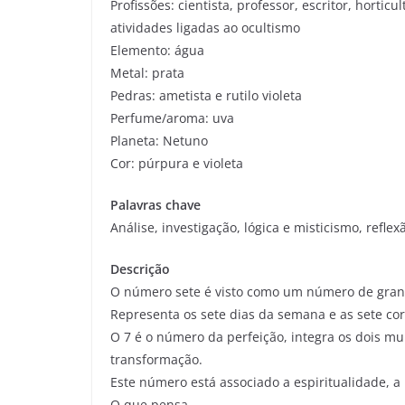
Profissões: cientista, professor, escritor, horticu
atividades ligadas ao ocultismo
Elemento: água
Metal: prata
Pedras: ametista e rutilo violeta
Perfume/aroma: uva
Planeta: Netuno
Cor: púrpura e violeta
Palavras chave
Análise, investigação, lógica e misticismo, reflex
Descrição
O número sete é visto como um número de grand
Representa os sete dias da semana e as sete core
O 7 é o número da perfeição, integra os dois m
transformação.
Este número está associado a espiritualidade, a 
O que pensa.