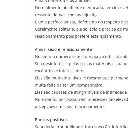
Ama a natureza e os animais.
Normalmente obediente e educada, tem incrível s
ressente demais com as injustiças.
É uma perfeccionista, defensora do respeito e d
Geralmente solitária, ela se isola e precisa de 
relacionamento pois prefere este isolamento.
Amor, sexo e relacionamento
No amor o número sete é um pouco difícil de a
Seu desinteresse pelas coisas materiais e sua
excêntrico e interessante.
Eles são muito intuitivos, e mesmo que perman
muita falta de ter um companheiro.
Eles são capazes de atingir níveis de intimidad
No entanto, por possuírem interesses tão eleva
decepções em seus relacionamentos.
Pontos positivos
Sabedoria, tranquilidade, introspecção, intuição