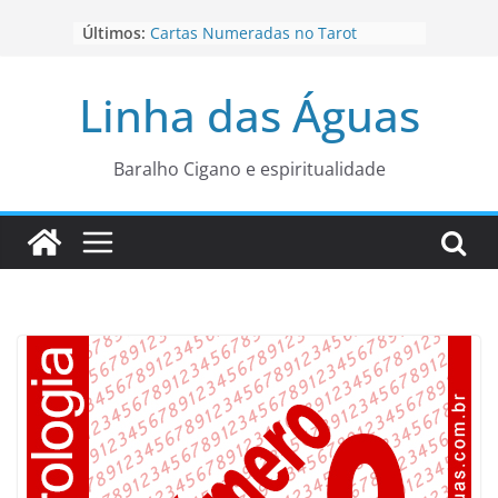
Pular
Últimos:
Cartas Numeradas no Tarot
para
Baralhos Tsara da Andara
o
Aviso do carteado do Zé Pilintra
Linha das Águas
para está fase
conteúdo
Os Naipes no Tarot
Cartas da Corte no Tarot
Baralho Cigano e espiritualidade