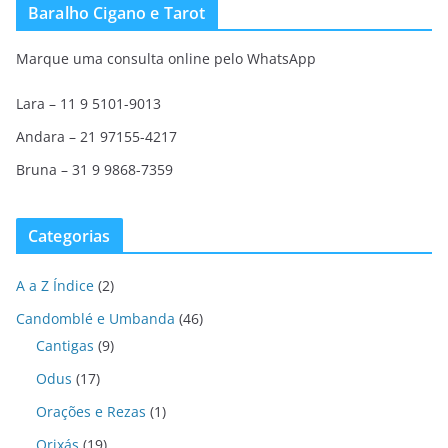
Baralho Cigano e Tarot
Marque uma consulta online pelo WhatsApp
Lara – 11 9 5101-9013
Andara – 21 97155-4217
Bruna – 31 9 9868-7359
Categorias
A a Z Índice
(2)
Candomblé e Umbanda
(46)
Cantigas
(9)
Odus
(17)
Orações e Rezas
(1)
Orixás
(19)