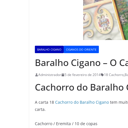
BARALHO CIGANO
CIGANOS DO ORIENTE
Baralho Cigano – O C
Administrador
5 de fevereiro de 2014
18 Cachorro
,
B
Cachorro do Baralho 
A carta 18
Cachorro do Baralho Cigano
tem muito
carta.
Cachorro / Eremita / 10 de copas