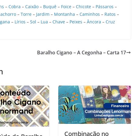
ns
–
Cobra
–
Caixão
–
Buquê
–
Foice
–
Chicote
–
Pássaros
–
achorro
–
Torre
–
Jardim
–
Montanha
–
Caminhos
–
Ratos
–
igana
–
Lírios
–
Sol
–
Lua
–
Chave
–
Peixes
–
Âncora
–
Cruz
Baralho Cigano – A Cegonha – Carta 17
m
Combinação no