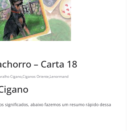
achorro – Carta 18
aralho Cigano
,
Ciganos Oriente
,
Lenormand
Cigano
s significados, abaixo fazemos um resumo rápido dessa