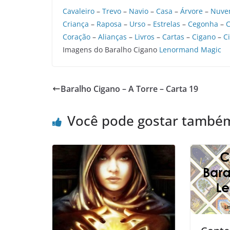
Cavaleiro
–
Trevo
–
Navio
–
Casa
–
Árvore
–
Nuve
Criança
–
Raposa
–
Urso
–
Estrelas
–
Cegonha
–
C
Coração
–
Alianças
–
Livros
–
Cartas
–
Cigano
–
C
Imagens do Baralho Cigano
Lenormand Magic
Baralho Cigano – A Torre – Carta 19
Você pode gostar també