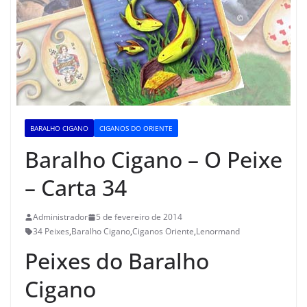
BARALHO CIGANO
CIGANOS DO ORIENTE
Baralho Cigano – O Peixe
– Carta 34
Administrador
5 de fevereiro de 2014
34 Peixes
,
Baralho Cigano
,
Ciganos Oriente
,
Lenormand
Peixes do Baralho
Cigano