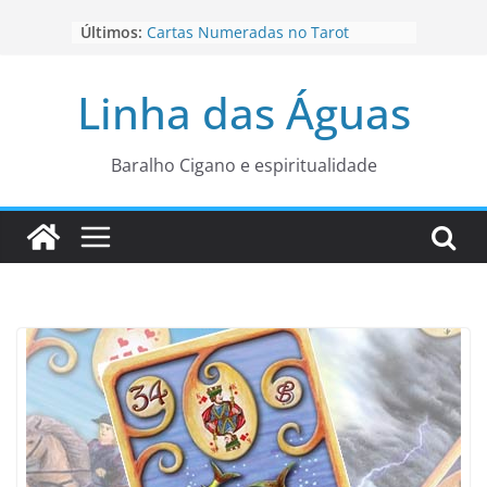
Pular
Últimos:
Cartas Numeradas no Tarot
para
Baralhos Tsara da Andara
o
Aviso do carteado do Zé Pilintra
Linha das Águas
para está fase
conteúdo
Os Naipes no Tarot
Cartas da Corte no Tarot
Baralho Cigano e espiritualidade