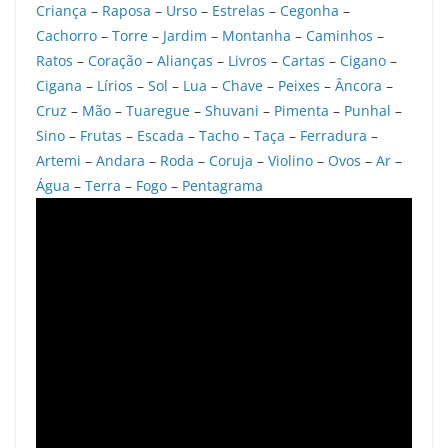
Criança
–
Raposa
–
Urso
–
Estrelas
–
Cegonha
–
Cachorro
–
Torre
–
Jardim
–
Montanha
–
Caminhos
–
Ratos
–
Coração
–
Alianças
–
Livros
–
Cartas
–
Cigano
–
Cigana
–
Lírios
–
Sol
–
Lua
–
Chave
–
Peixes
–
Âncora
–
Cruz
–
Mão
–
Tuaregue
–
Shuvani
–
Pimenta
–
Punhal
–
Sino
–
Frutas
–
Escada
–
Tacho
–
Taça
–
Ferradura
–
Artemi
–
Andara
–
Roda
–
Coruja
–
Violino
–
Ovos
–
Ar
–
Água
–
Terra
–
Fogo
–
Pentagrama