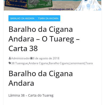
BARALHO DA ANDARA
TSARA DA ANDARA
Baralho da Cigana
Andara – O Tuareg –
Carta 38
Administrador
8 de agosto de 2018
38 Tuaregue
,
Andara Cigana
,
Baralho Cigano
,
Lenormand
,
Tsara
Baralho da Cigana
Andara
Lâmina 38 – Carta do Tuareg