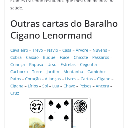
Exames trazendo resultados que mostram melhora na
saúde.
Outras cartas do Baralho
Cigano Lenormand
Cavaleiro
–
Trevo
–
Navio
–
Casa
–
Árvore
–
Nuvens
–
Cobra
–
Caixão
–
Buquê
–
Foice
–
Chicote
–
Pássaros
–
Criança
–
Raposa
–
Urso
–
Estrelas
–
Cegonha
–
Cachorro
–
Torre
–
Jardim
–
Montanha
–
Caminhos
–
Ratos
–
Coração
–
Alianças
–
Livros
–
Cartas
–
Cigano
–
Cigana
–
Lírios
–
Sol
–
Lua
–
Chave
–
Peixes
–
Âncora
–
Cruz