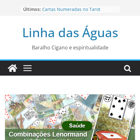
Pular
Últimos:
Cartas Numeradas no Tarot
para
Baralhos Tsara da Andara
o
Aviso do carteado do Zé Pilintra
Linha das Águas
para está fase
conteúdo
Os Naipes no Tarot
Cartas da Corte no Tarot
Baralho Cigano e espiritualidade