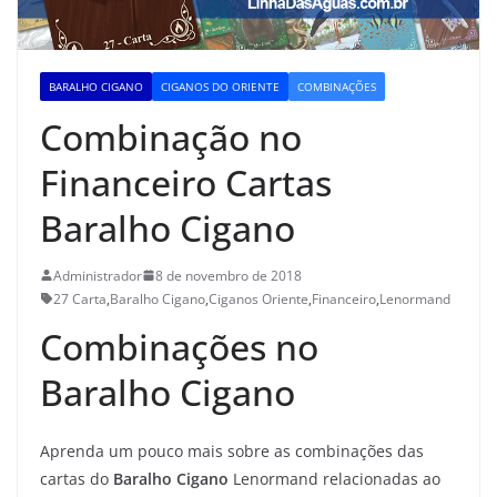
BARALHO CIGANO
CIGANOS DO ORIENTE
COMBINAÇÕES
Combinação no
Financeiro Cartas
Baralho Cigano
Administrador
8 de novembro de 2018
27 Carta
,
Baralho Cigano
,
Ciganos Oriente
,
Financeiro
,
Lenormand
Combinações no
Baralho Cigano
Aprenda um pouco mais sobre as combinações das
cartas do
Baralho Cigano
Lenormand relacionadas ao