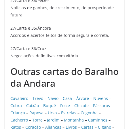
27/Carta e 34/Peixes
Notícias de ganhos, de crescimento, de prosperidade
futura.
27/Carta e 35/Âncora
Acordos e acertos feitos de forma segura e correta.
27/Carta e 36/Cruz
Negociações definitivas com vitória.
Outras cartas do Baralho
da Andara
Cavaleiro
–
Trevo
–
Navio
–
Casa
–
Árvore
–
Nuvens
–
Cobra
–
Caixão
–
Buquê
–
Foice
–
Chicote
–
Pássaros
–
Criança
–
Raposa
–
Urso
–
Estrelas
–
Cegonha
–
Cachorro
–
Torre
–
Jardim
–
Montanha
–
Caminhos
–
Ratos
–
Coração
–
Alianças
–
Livros
–
Cartas
–
Cigano
–