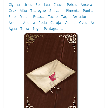
Cigana
–
Lírios
–
Sol
–
Lua
–
Chave
–
Peixes
–
Âncora
–
Cruz
–
Mão
–
Tuaregue
–
Shuvani
–
Pimenta
–
Punhal
–
Sino
–
Frutas
–
Escada
–
Tacho
–
Taça
–
Ferradura
–
Artemi
–
Andara
–
Roda
–
Coruja
–
Violino
–
Ovos
–
Ar
–
Água
–
Terra
–
Fogo
–
Pentagrama