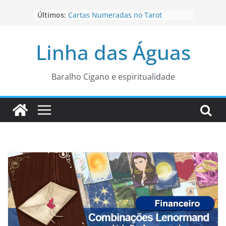
Pular
Últimos:
Cartas Numeradas no Tarot
para
Baralhos Tsara da Andara
o
Aviso do carteado do Zé Pilintra
Linha das Águas
para está fase
conteúdo
Os Naipes no Tarot
Cartas da Corte no Tarot
Baralho Cigano e espiritualidade