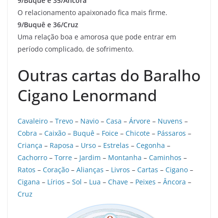
9/Buquê e 35/Âncora
O relacionamento apaixonado fica mais firme.
9/Buquê e 36/Cruz
Uma relação boa e amorosa que pode entrar em
período complicado, de sofrimento.
Outras cartas do Baralho
Cigano Lenormand
Cavaleiro
–
Trevo
–
Navio
–
Casa
–
Árvore
–
Nuvens
–
Cobra
–
Caixão
–
Buquê
–
Foice
–
Chicote
–
Pássaros
–
Criança
–
Raposa
–
Urso
–
Estrelas
–
Cegonha
–
Cachorro
–
Torre
–
Jardim
–
Montanha
–
Caminhos
–
Ratos
–
Coração
–
Alianças
–
Livros
–
Cartas
–
Cigano
–
Cigana
–
Lírios
–
Sol
–
Lua
–
Chave
–
Peixes
–
Âncora
–
Cruz