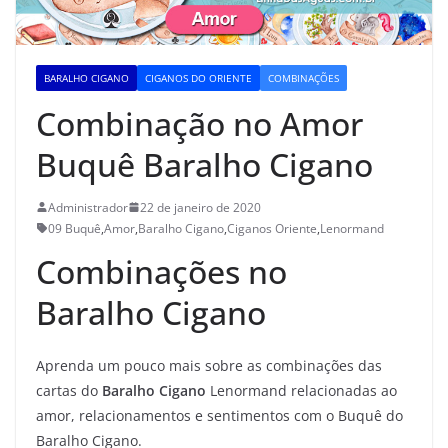
BARALHO CIGANO
CIGANOS DO ORIENTE
COMBINAÇÕES
Combinação no Amor
Buquê Baralho Cigano
Administrador
22 de janeiro de 2020
09 Buquê
,
Amor
,
Baralho Cigano
,
Ciganos Oriente
,
Lenormand
Combinações no
Baralho Cigano
Aprenda um pouco mais sobre as combinações das
cartas do
Baralho Cigano
Lenormand relacionadas ao
amor, relacionamentos e sentimentos com o Buquê do
Baralho Cigano.