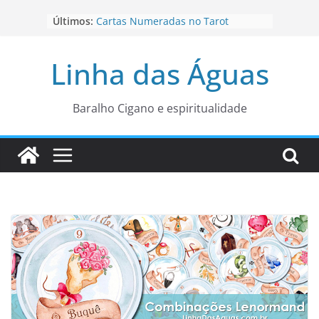
Pular
Últimos:
Cartas Numeradas no Tarot
para
Baralhos Tsara da Andara
o
Aviso do carteado do Zé Pilintra
Linha das Águas
para está fase
conteúdo
Os Naipes no Tarot
Cartas da Corte no Tarot
Baralho Cigano e espiritualidade