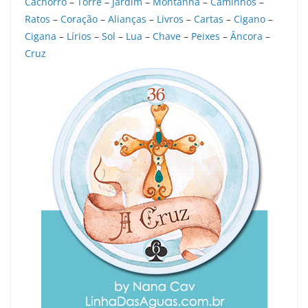
Cachorro
–
Torre
–
Jardim
–
Montanha
–
Caminhos
–
Ratos
–
Coração
–
Alianças
–
Livros
–
Cartas
–
Cigano
–
Cigana
–
Lírios
–
Sol
–
Lua
–
Chave
–
Peixes
–
Âncora
–
Cruz