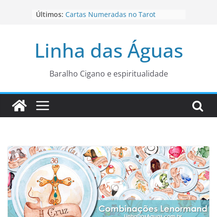
Pular
Últimos:
Cartas Numeradas no Tarot
para
Baralhos Tsara da Andara
o
Aviso do carteado do Zé Pilintra
Linha das Águas
para está fase
conteúdo
Os Naipes no Tarot
Cartas da Corte no Tarot
Baralho Cigano e espiritualidade