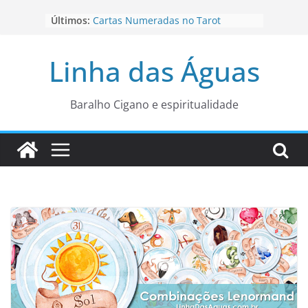
Pular
Últimos:
Cartas Numeradas no Tarot
para
Baralhos Tsara da Andara
o
Aviso do carteado do Zé Pilintra
Linha das Águas
para está fase
conteúdo
Os Naipes no Tarot
Cartas da Corte no Tarot
Baralho Cigano e espiritualidade