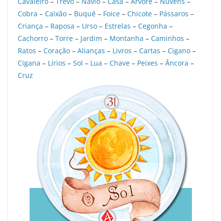
Cavaleiro
–
Trevo
–
Navio
–
Casa
–
Árvore
–
Nuvens
–
Cobra
–
Caixão
–
Buquê
–
Foice
–
Chicote
–
Pássaros
–
Criança
–
Raposa
–
Urso
–
Estrelas
–
Cegonha
–
Cachorro
–
Torre
–
Jardim
–
Montanha
–
Caminhos
–
Ratos
–
Coração
–
Alianças
–
Livros
–
Cartas
–
Cigano
–
Cigana
–
Lírios
–
Sol
–
Lua
–
Chave
–
Peixes
–
Âncora
–
Cruz