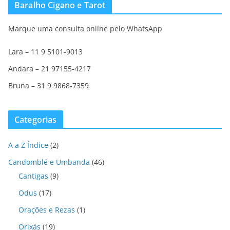
Baralho Cigano e Tarot
Marque uma consulta online pelo WhatsApp
Lara – 11 9 5101-9013
Andara – 21 97155-4217
Bruna – 31 9 9868-7359
Categorias
A a Z Índice
(2)
Candomblé e Umbanda
(46)
Cantigas
(9)
Odus
(17)
Orações e Rezas
(1)
Orixás
(19)