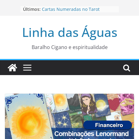
Pular
Últimos:
Cartas Numeradas no Tarot
para
Baralhos Tsara da Andara
o
Aviso do carteado do Zé Pilintra
Linha das Águas
para está fase
conteúdo
Os Naipes no Tarot
Cartas da Corte no Tarot
Baralho Cigano e espiritualidade