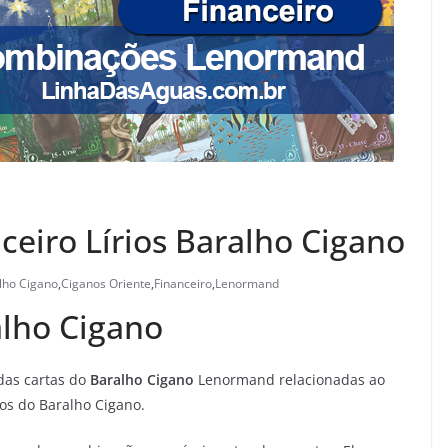
eiro Lírios Baralho Cigano
lho Cigano
,
Ciganos Oriente
,
Financeiro
,
Lenormand
lho Cigano
das cartas do
Baralho Cigano
Lenormand relacionadas ao
ios do Baralho Cigano.