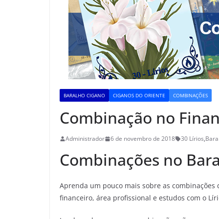
BARALHO CIGANO
CIGANOS DO ORIENTE
COMBINAÇÕES
Combinação no Financ
Administrador
6 de novembro de 2018
30 Lírios
,
Bara
Combinações no Bara
Aprenda um pouco mais sobre as combinações 
financeiro, área profissional e estudos com o Lír