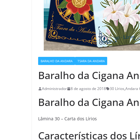
BARALHO DA ANDARA
TSARA DA ANDARA
Baralho da Cigana And
Administrador
8 de agosto de 2018
30 Lírios
,
Andara 
Baralho da Cigana A
Lâmina 30 – Carta dos Lírios
Características dos Lí