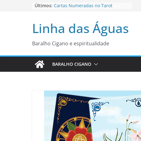
Pular
Últimos:
Cartas Numeradas no Tarot
Baralhos Tsara da Andara
para
Aviso do carteado do Zé Pilintra
o
Linha das Águas
para está fase
conteúdo
Os Naipes no Tarot
Cartas da Corte no Tarot
Baralho Cigano e espiritualidade
BARALHO CIGANO