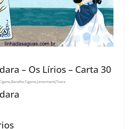
ara – Os Lírios – Carta 30
Cigana
,
Baralho Cigano
,
Lenormand
,
Tsara
ndara
rios