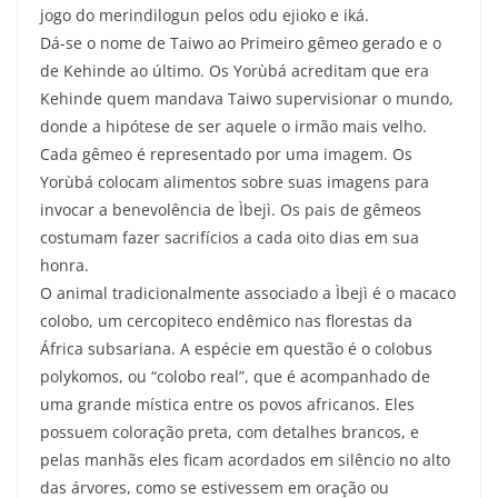
jogo do merindilogun pelos odu ejioko e iká.
Dá-se o nome de Taiwo ao Primeiro gêmeo gerado e o
de Kehinde ao último. Os Yorùbá acreditam que era
Kehinde quem mandava Taiwo supervisionar o mundo,
donde a hipótese de ser aquele o irmão mais velho.
Cada gêmeo é representado por uma imagem. Os
Yorùbá colocam alimentos sobre suas imagens para
invocar a benevolência de Ìbejì. Os pais de gêmeos
costumam fazer sacrifícios a cada oito dias em sua
honra.
O animal tradicionalmente associado a Ìbejì é o macaco
colobo, um cercopiteco endêmico nas florestas da
África subsariana. A espécie em questão é o colobus
polykomos, ou “colobo real”, que é acompanhado de
uma grande mística entre os povos africanos. Eles
possuem coloração preta, com detalhes brancos, e
pelas manhãs eles ficam acordados em silêncio no alto
das árvores, como se estivessem em oração ou