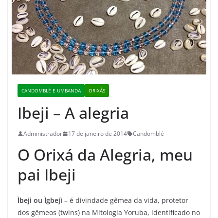
CANDOMBLÉ E UMBANDA
ORIXÁS
Ibeji – A alegria
Administrador
17 de janeiro de 2014
Candomblé
O Orixá da Alegria, meu
pai Ibeji
Ìbejì ou Ìgbejì
– é divindade gêmea da vida, protetor
dos gêmeos (twins) na Mitologia Yoruba, identificado no