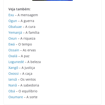
Veja também:
Exu
– A mensagem
Ogun
– A guerra
Obaluae
– A cura
Yemanjá
– A família
Oxun
– A riqueza
Ewá
– O tempo
Ossain
– As ervas
Oxalá
– A paz
Logunedé
– A beleza
Xangô
– A justiça
Oxossi
– A caça
Iansã
– Os ventos
Nanã
– A sabedoria
Obá
– O equilíbrio
Oxumare
– A sorte