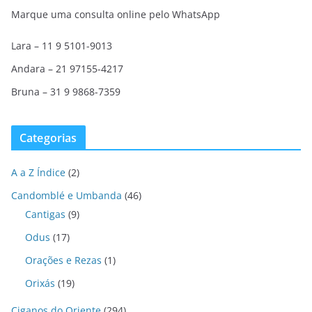
Marque uma consulta online pelo WhatsApp
Lara – 11 9 5101-9013
Andara – 21 97155-4217
Bruna – 31 9 9868-7359
Categorias
A a Z Índice
(2)
Candomblé e Umbanda
(46)
Cantigas
(9)
Odus
(17)
Orações e Rezas
(1)
Orixás
(19)
Ciganos do Oriente
(294)