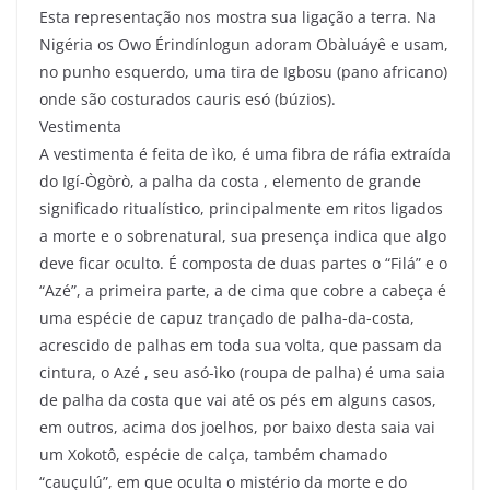
Esta representação nos mostra sua ligação a terra. Na
Nigéria os Owo Érindínlogun adoram Obàluáyê e usam,
no punho esquerdo, uma tira de Igbosu (pano africano)
onde são costurados cauris esó (búzios).
Vestimenta
A vestimenta é feita de ìko, é uma fibra de ráfia extraída
do Igí-Ògòrò, a palha da costa , elemento de grande
significado ritualístico, principalmente em ritos ligados
a morte e o sobrenatural, sua presença indica que algo
deve ficar oculto. É composta de duas partes o “Filá” e o
“Azé”, a primeira parte, a de cima que cobre a cabeça é
uma espécie de capuz trançado de palha-da-costa,
acrescido de palhas em toda sua volta, que passam da
cintura, o Azé , seu asó-ìko (roupa de palha) é uma saia
de palha da costa que vai até os pés em alguns casos,
em outros, acima dos joelhos, por baixo desta saia vai
um Xokotô, espécie de calça, também chamado
“cauçulú”, em que oculta o mistério da morte e do