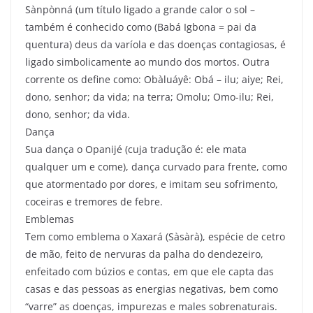
Sànpònná (um título ligado a grande calor o sol –
também é conhecido como (Babá Igbona = pai da
quentura) deus da varíola e das doenças contagiosas, é
ligado simbolicamente ao mundo dos mortos. Outra
corrente os define como: Obàluáyê: Obá – ilu; aiye; Rei,
dono, senhor; da vida; na terra; Omolu; Omo-ilu; Rei,
dono, senhor; da vida.
Dança
Sua dança o Opanijé (cuja tradução é: ele mata
qualquer um e come), dança curvado para frente, como
que atormentado por dores, e imitam seu sofrimento,
coceiras e tremores de febre.
Emblemas
Tem como emblema o Xaxará (Sàsàrà), espécie de cetro
de mão, feito de nervuras da palha do dendezeiro,
enfeitado com búzios e contas, em que ele capta das
casas e das pessoas as energias negativas, bem como
“varre” as doenças, impurezas e males sobrenaturais.