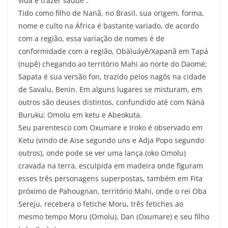
vida e trazer saúde .
Tido como filho de Nanã, no Brasil, sua origem, forma,
nome e culto na África é bastante variado, de acordo
com a região, essa variação de nomes é de
conformidade com a região, Obàluáyê/Xapanã em Tapá
(nupê) chegando ao território Mahi ao norte do Daomé;
Sapata é sua versão fon, trazido pelos nagôs na cidade
de Savalu, Benin. Em alguns lugares se misturam, em
outros são deuses distintos, confundido até com Nànà
Buruku; Omolu em ketu e Abeokuta.
Seu parentesco com Oxumare e Iroko é observado em
Ketu (vindo de Aise segundo uns e Adja Popo segundo
outros), onde pode se ver uma lança (oko Omolu)
cravada na terra, esculpida em madeira onde figuram
esses três personagens superpostas, também em Fita
próximo de Pahougnan, território Mahi, onde o rei Oba
Sereju, recebera o fetiche Moru, três fetiches ao
mesmo tempo Moru (Omolu), Dan (Oxumare) e seu filho