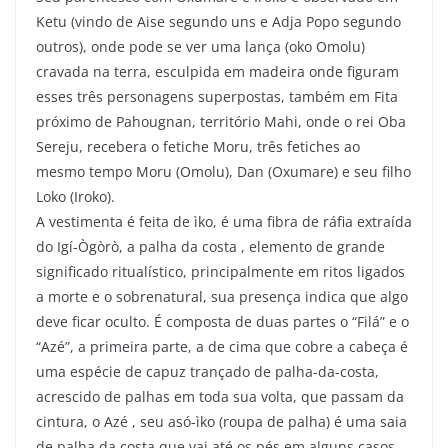
Ketu (vindo de Aise segundo uns e Adja Popo segundo
outros), onde pode se ver uma lança (oko Omolu)
cravada na terra, esculpida em madeira onde figuram
esses três personagens superpostas, também em Fita
próximo de Pahougnan, território Mahi, onde o rei Oba
Sereju, recebera o fetiche Moru, três fetiches ao
mesmo tempo Moru (Omolu), Dan (Oxumare) e seu filho
Loko (Iroko).
A vestimenta é feita de ìko, é uma fibra de ráfia extraída
do Igí-Ògòrò, a palha da costa , elemento de grande
significado ritualístico, principalmente em ritos ligados
a morte e o sobrenatural, sua presença indica que algo
deve ficar oculto. É composta de duas partes o “Filá” e o
“Azé”, a primeira parte, a de cima que cobre a cabeça é
uma espécie de capuz trançado de palha-da-costa,
acrescido de palhas em toda sua volta, que passam da
cintura, o Azé , seu asó-ìko (roupa de palha) é uma saia
de palha da costa que vai até os pés em alguns casos,