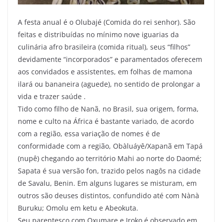
A festa anual é o Olubajé (Comida do rei senhor). São
feitas e distribuídas no mínimo nove iguarias da
culinária afro brasileira (comida ritual), seus “filhos”
devidamente “incorporados” e paramentados oferecem
aos convidados e assistentes, em folhas de mamona
ilará ou bananeira (aguede), no sentido de prolongar a
vida e trazer saúde .
Tido como filho de Nanã, no Brasil, sua origem, forma,
nome e culto na África é bastante variado, de acordo
com a região, essa variação de nomes é de
conformidade com a região, Obàluáyê/Xapanã em Tapá
(nupê) chegando ao território Mahi ao norte do Daomé;
Sapata é sua versão fon, trazido pelos nagôs na cidade
de Savalu, Benin. Em alguns lugares se misturam, em
outros são deuses distintos, confundido até com Nànà
Buruku; Omolu em ketu e Abeokuta.
Seu parentesco com Oxumare e Iroko é observado em