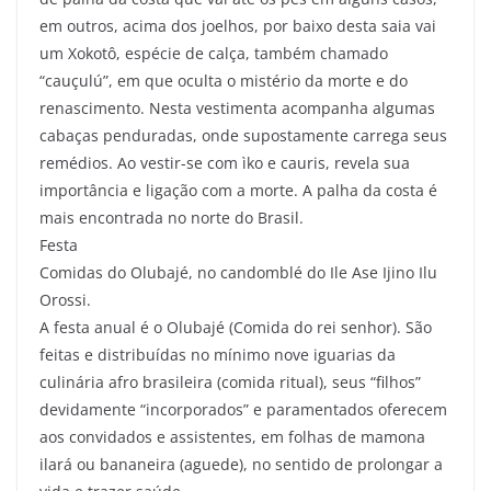
em outros, acima dos joelhos, por baixo desta saia vai
um Xokotô, espécie de calça, também chamado
“cauçulú”, em que oculta o mistério da morte e do
renascimento. Nesta vestimenta acompanha algumas
cabaças penduradas, onde supostamente carrega seus
remédios. Ao vestir-se com ìko e cauris, revela sua
importância e ligação com a morte. A palha da costa é
mais encontrada no norte do Brasil.
Festa
Comidas do Olubajé, no candomblé do Ile Ase Ijino Ilu
Orossi.
A festa anual é o Olubajé (Comida do rei senhor). São
feitas e distribuídas no mínimo nove iguarias da
culinária afro brasileira (comida ritual), seus “filhos”
devidamente “incorporados” e paramentados oferecem
aos convidados e assistentes, em folhas de mamona
ilará ou bananeira (aguede), no sentido de prolongar a