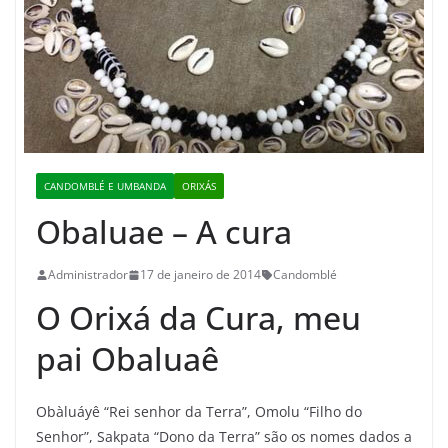
CANDOMBLÉ E UMBANDA
ORIXÁS
Obaluae – A cura
Administrador
17 de janeiro de 2014
Candomblé
O Orixá da Cura, meu
pai Obaluaê
Obàluáyê “Rei senhor da Terra”, Omolu “Filho do
Senhor”, Sakpata “Dono da Terra” são os nomes dados a