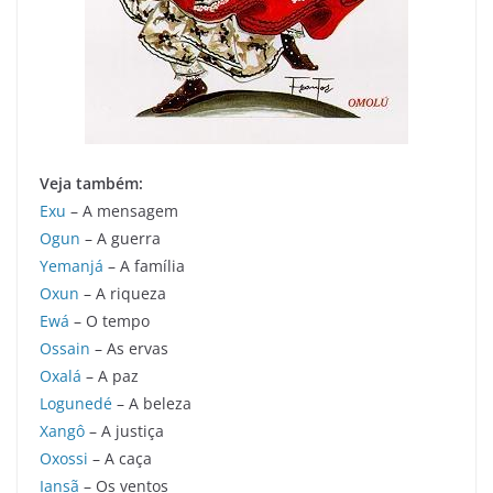
Veja também:
Exu
– A mensagem
Ogun
– A guerra
Yemanjá
– A família
Oxun
– A riqueza
Ewá
– O tempo
Ossain
– As ervas
Oxalá
– A paz
Logunedé
– A beleza
Xangô
– A justiça
Oxossi
– A caça
Iansã
– Os ventos