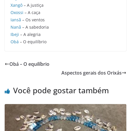
Xangô
– A justiça
Oxossi
– A caça
Iansã
– Os ventos
Nanã
– A sabedoria
Ibeji
– A alegria
Obá
– O equilíbrio
Obá – O equilíbrio
Aspectos gerais dos Orixás
Você pode gostar também