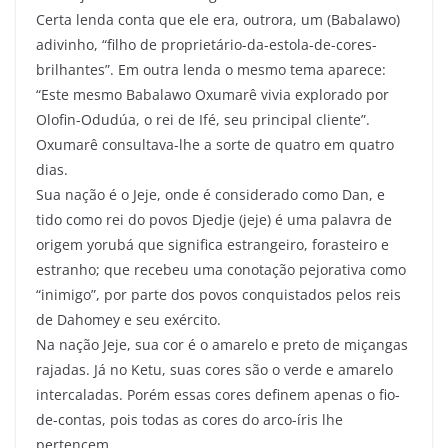
Certa lenda conta que ele era, outrora, um (Babalawo)
adivinho, “filho de proprietário-da-estola-de-cores-
brilhantes”. Em outra lenda o mesmo tema aparece:
“Este mesmo Babalawo Oxumarê vivia explorado por
Olofin-Odudúa, o rei de Ifé, seu principal cliente”.
Oxumarê consultava-lhe a sorte de quatro em quatro
dias.
Sua nação é o Jeje, onde é considerado como Dan, e
tido como rei do povos Djedje (jeje) é uma palavra de
origem yorubá que significa estrangeiro, forasteiro e
estranho; que recebeu uma conotação pejorativa como
“inimigo”, por parte dos povos conquistados pelos reis
de Dahomey e seu exército.
Na nação Jeje, sua cor é o amarelo e preto de miçangas
rajadas. Já no Ketu, suas cores são o verde e amarelo
intercaladas. Porém essas cores definem apenas o fio-
de-contas, pois todas as cores do arco-íris lhe
pertencem.