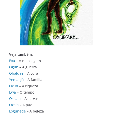
Veja também:
Exu
– A mensagem
Ogun
– A guerra
Obaluae
– A cura
Yemanjá
– A família
Oxun
– A riqueza
Ewá
– O tempo
Ossain
– As ervas
Oxalá
– A paz
Logunedé
– A beleza