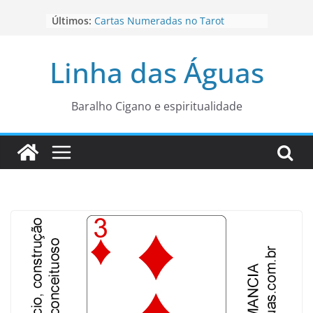
Pular
Últimos:
Cartas Numeradas no Tarot
para
Baralhos Tsara da Andara
o
Aviso do carteado do Zé Pilintra
Linha das Águas
para está fase
conteúdo
Os Naipes no Tarot
Cartas da Corte no Tarot
Baralho Cigano e espiritualidade