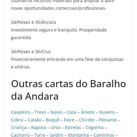
Usando os recursos materiais para ampliar a abrir
novas oportunidades comerciais/profissionais.
34/Peixes e 35/Âncora
Investimento seguro e tranquilo. Prosperidade
garantida.
34/Peixes e 36/Cruz
Financeiramente entrando em uma fase de conquistas
e vitórias.
Outras cartas do Baralho
da Andara
Cavaleiro
–
Trevo
–
Navio
–
Casa
–
Árvore
–
Nuvens
–
Cobra
–
Caixão
–
Buquê
–
Foice
–
Chicote
–
Pássaros
–
Criança
–
Raposa
–
Urso
–
Estrelas
–
Cegonha
–
Cachorro
–
Torre
–
Jardim
–
Montanha
–
Caminhos
–