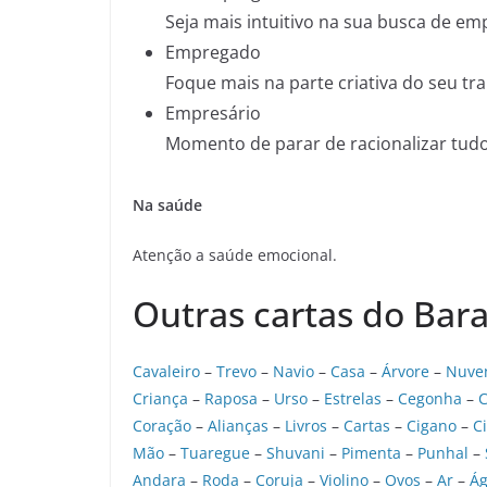
Seja mais intuitivo na sua busca de em
Empregado
Foque mais na parte criativa do seu tr
Empresário
Momento de parar de racionalizar tudo
Na saúde
Atenção a saúde emocional.
Outras cartas do Bar
Cavaleiro
–
Trevo
–
Navio
–
Casa
–
Árvore
–
Nuve
Criança
–
Raposa
–
Urso
–
Estrelas
–
Cegonha
–
C
Coração
–
Alianças
–
Livros
–
Cartas
–
Cigano
–
C
Mão
–
Tuaregue
–
Shuvani
–
Pimenta
–
Punhal
–
Andara
–
Roda
–
Coruja
–
Violino
–
Ovos
–
Ar
–
Á