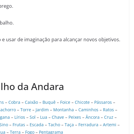
prego.
abalho.
 e usar de imaginação para alcançar novos objetivos.
alho da Andara
ns
–
Cobra
–
Caixão
–
Buquê
–
Foice
–
Chicote
–
Pássaros
–
achorro
–
Torre
–
Jardim
–
Montanha
–
Caminhos
–
Ratos
–
igana
–
Lírios
–
Sol
–
Lua
–
Chave
–
Peixes
–
Âncora
–
Cruz
–
Sino
–
Frutas
–
Escada
–
Tacho
–
Taça
–
Ferradura
–
Artemi
–
gua
–
Terra
–
Fogo
–
Pentagrama