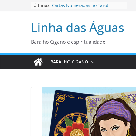
Pular
Últimos:
Cartas Numeradas no Tarot
Baralhos Tsara da Andara
para
Aviso do carteado do Zé Pilintra
o
Linha das Águas
para está fase
conteúdo
Os Naipes no Tarot
Cartas da Corte no Tarot
Baralho Cigano e espiritualidade
BARALHO CIGANO