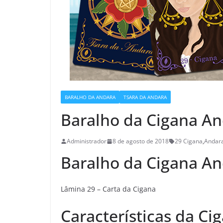
BARALHO DA ANDARA
TSARA DA ANDARA
Baralho da Cigana And
Administrador
8 de agosto de 2018
29 Cigana
,
Andar
Baralho da Cigana A
Lâmina 29 – Carta da Cigana
Características da Ci