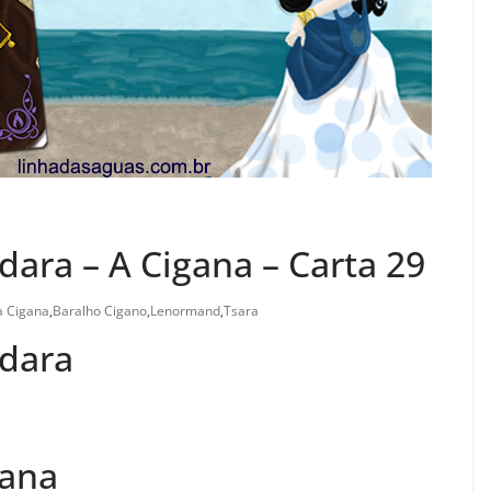
ara – A Cigana – Carta 29
a Cigana
,
Baralho Cigano
,
Lenormand
,
Tsara
ndara
gana