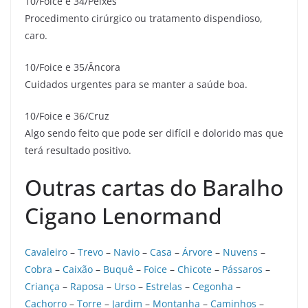
10/Foice e 34/Peixes
Procedimento cirúrgico ou tratamento dispendioso,
caro.
10/Foice e 35/Âncora
Cuidados urgentes para se manter a saúde boa.
10/Foice e 36/Cruz
Algo sendo feito que pode ser difícil e dolorido mas que
terá resultado positivo.
Outras cartas do Baralho
Cigano Lenormand
Cavaleiro
–
Trevo
–
Navio
–
Casa
–
Árvore
–
Nuvens
–
Cobra
–
Caixão
–
Buquê
–
Foice
–
Chicote
–
Pássaros
–
Criança
–
Raposa
–
Urso
–
Estrelas
–
Cegonha
–
Cachorro
–
Torre
–
Jardim
–
Montanha
–
Caminhos
–