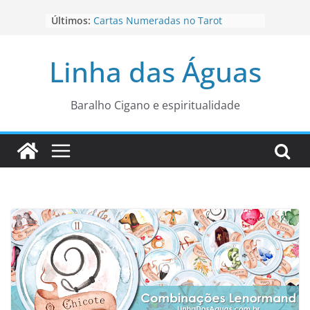
Pular
Últimos:
Cartas Numeradas no Tarot
para
Baralhos Tsara da Andara
o
Aviso do carteado do Zé Pilintra
Linha das Águas
para está fase
conteúdo
Os Naipes no Tarot
Cartas da Corte no Tarot
Baralho Cigano e espiritualidade