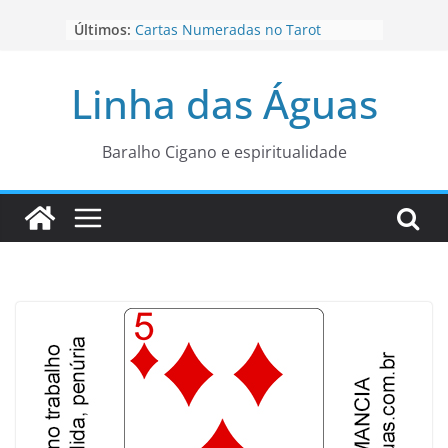
Pular
Últimos:
Cartas Numeradas no Tarot
para
Baralhos Tsara da Andara
o
Aviso do carteado do Zé Pilintra
Linha das Águas
para está fase
conteúdo
Os Naipes no Tarot
Cartas da Corte no Tarot
Baralho Cigano e espiritualidade