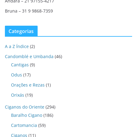
Andara – 21 97155-4217
Bruna – 31 9 9868-7359
Categorias
A a Z Índice
(2)
Candomblé e Umbanda
(46)
Cantigas
(9)
Odus
(17)
Orações e Rezas
(1)
Orixás
(19)
Ciganos do Oriente
(294)
Baralho Cigano
(186)
Cartomancia
(59)
Ciganos
(11)