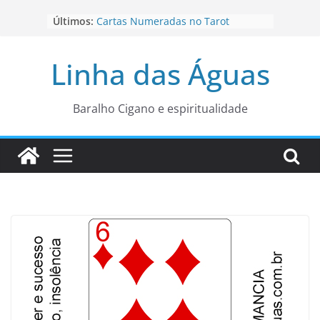
Pular
Últimos:
Cartas Numeradas no Tarot
para
Baralhos Tsara da Andara
o
Aviso do carteado do Zé Pilintra
Linha das Águas
para está fase
conteúdo
Os Naipes no Tarot
Cartas da Corte no Tarot
Baralho Cigano e espiritualidade