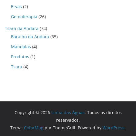
Ervas
(2)
Gemoterapia
(26)
Tsara da Andara
(74)
Baralho da Andara
(65)
Mandalas
(4)
Produtos
(1)
Tsara
(4)
Copyright © 2026
Linha das Águas
. Todos os direitos
reservados.
Tema:
ColorMag
por ThemeGrill. Powered by
WordPress
.