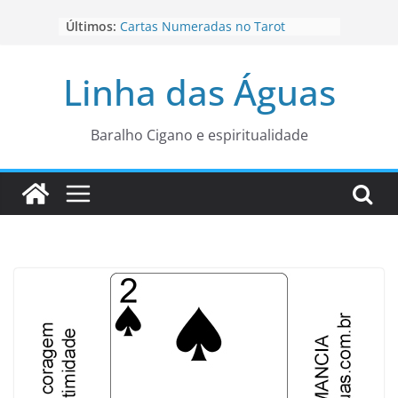
Pular
Últimos:
Cartas Numeradas no Tarot
para
Baralhos Tsara da Andara
o
Aviso do carteado do Zé Pilintra
Linha das Águas
para está fase
conteúdo
Os Naipes no Tarot
Cartas da Corte no Tarot
Baralho Cigano e espiritualidade