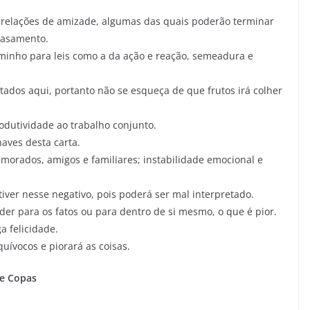
es relações de amizade, algumas das quais poderão terminar
casamento.
minho para leis como a da ação e reação, semeadura e
ados aqui, portanto não se esqueça de que frutos irá colher
rodutividade ao trabalho conjunto.
haves desta carta.
amorados, amigos e familiares; instabilidade emocional e
ver nesse negativo, pois poderá ser mal interpretado.
er para os fatos ou para dentro de si mesmo, o que é pior.
a felicidade.
uívocos e piorará as coisas.
de Copas