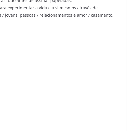
icar tudo antes de assinar papeladas.
para experimentar a vida e a si mesmos através de
as / jovens, pessoas / relacionamentos e amor / casamento.