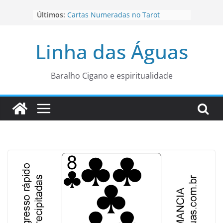
Pular
Últimos:
Cartas Numeradas no Tarot
para
Baralhos Tsara da Andara
o
Aviso do carteado do Zé Pilintra
Linha das Águas
para está fase
conteúdo
Os Naipes no Tarot
Cartas da Corte no Tarot
Baralho Cigano e espiritualidade