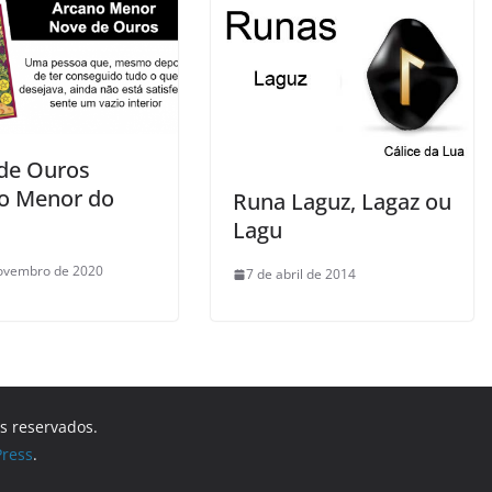
de Ouros
o Menor do
Runa Laguz, Lagaz ou
Lagu
ovembro de 2020
7 de abril de 2014
os reservados.
ress
.