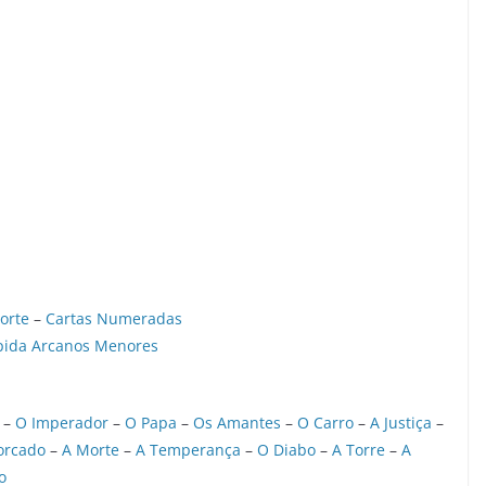
orte
–
Cartas Numeradas
pida Arcanos Menores
–
O Imperador
–
O Papa
–
Os Amantes
–
O Carro
–
A Justiça
–
orcado
–
A Morte
–
A Temperança
–
O Diabo
–
A Torre
–
A
o