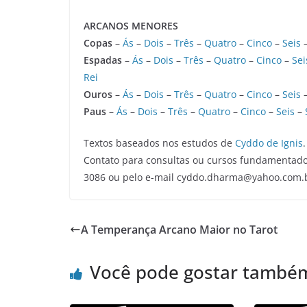
ARCANOS MENORES
Copas
–
Ás
–
Dois
–
Três
–
Quatro
–
Cinco
–
Seis
Espadas
–
Ás
–
Dois
–
Três
–
Quatro
–
Cinco
–
Sei
Rei
Ouros
–
Ás
–
Dois
–
Três
–
Quatro
–
Cinco
–
Seis
Paus
–
Ás
–
Dois
–
Três
–
Quatro
–
Cinco
–
Seis
–
Textos baseados nos estudos de
Cyddo de Ignis
.
Contato para consultas ou cursos fundamentado
3086 ou pelo e-mail cyddo.dharma@yahoo.com.
A Temperança Arcano Maior no Tarot
Você pode gostar també