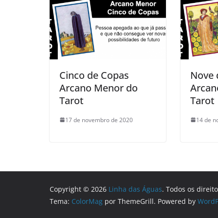
Cinco de Copas
Nove 
Arcano Menor do
Arcan
Tarot
Tarot
17 de novembro de 2020
14 de n
Copyright © 2026
Linha das Águas
. Todos os direit
Tema:
ColorMag
por ThemeGrill. Powered by
WordP