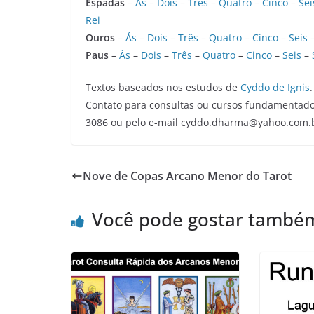
Espadas
–
Ás
–
Dois
–
Três
–
Quatro
–
Cinco
–
Sei
Rei
Ouros
–
Ás
–
Dois
–
Três
–
Quatro
–
Cinco
–
Seis
Paus
–
Ás
–
Dois
–
Três
–
Quatro
–
Cinco
–
Seis
–
Textos baseados nos estudos de
Cyddo de Ignis
.
Contato para consultas ou cursos fundamentado
3086 ou pelo e-mail cyddo.dharma@yahoo.com.
Nove de Copas Arcano Menor do Tarot
Você pode gostar també