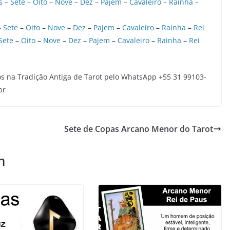
s
–
Sete
–
Oito
–
Nove
–
Dez
–
Pajem
–
Cavaleiro
–
Rainha
–
–
Sete
–
Oito
–
Nove
–
Dez
–
Pajem
–
Cavaleiro
–
Rainha
–
Rei
Sete
–
Oito
–
Nove
–
Dez
–
Pajem
–
Cavaleiro
–
Rainha
–
Rei
s na Tradição Antiga de Tarot pelo WhatsApp +55 31 99103-
br
Sete de Copas Arcano Menor do Tarot
m