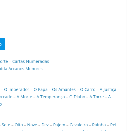
o
orte
–
Cartas Numeradas
pida Arcanos Menores
–
O Imperador
–
O Papa
–
Os Amantes
–
O Carro
–
A Justiça
–
orcado
–
A Morte
–
A Temperança
–
O Diabo
–
A Torre
–
A
o
–
Sete
–
Oito
–
Nove
–
Dez
–
Pajem
–
Cavaleiro
–
Rainha
–
Rei